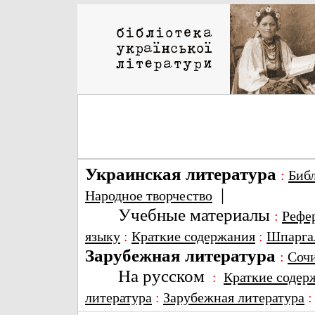
Украинская литература
:
Биб
|
Народное творчество
Учебные материалы
:
Рефе
языку
:
Краткие содержания
:
Шпарга
Зарубежная литература
:
Соч
На русском
:
Краткие содер
литература
:
Зарубежная литература