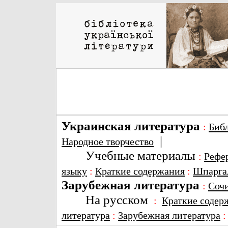
Украинская литература
:
Биб
|
Народное творчество
Учебные материалы
:
Рефе
языку
:
Краткие содержания
:
Шпарга
Зарубежная литература
:
Соч
На русском
:
Краткие содер
литература
:
Зарубежная литература