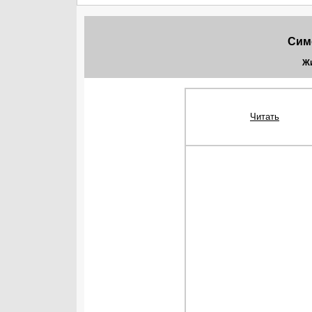
Сим
Жи
Читать