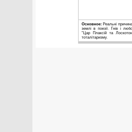
Основное:
Реальні причина
землі в поезії. Гнів і лю
"Цар Плаксій та Лоското
тоталітаризму.