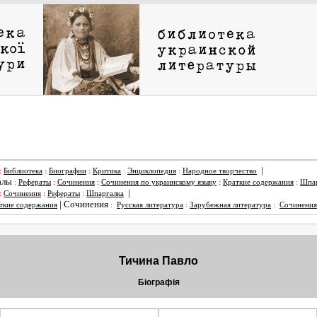
|
:
Библиотека
:
Биографии
:
Критика
:
Энциклопедия
:
Народное творчество
алы
:
Рефераты
:
Сочинения
:
Сочинения по украинскому языку
:
Краткие содержания
:
Шпар
|
:
Сочинения
:
Рефераты
:
Шпаргалка
|
Сочинения
ткие содержания
:
Русская литература
:
Зарубежная литература
:
Сочинения
Тичина Павло
Біографія