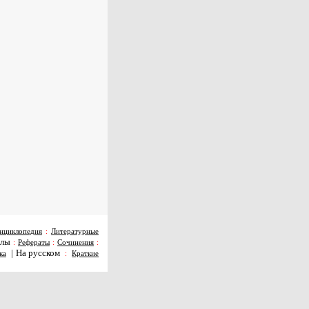
нциклопедия
:
Литературные
алы
:
Рефераты
:
Сочинения
:
|
На русском
ка
:
Краткие