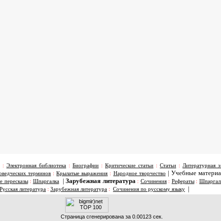
:
Электронная библиотека
:
Биографии
:
Критические статьи
:
Статьи
:
Литературная э
|
Учебные матери
оведческих терминов
:
Крылатые выражения
:
Народное творчество
|
Зарубежная литература
е пересказы
:
Шпаргалка
:
Сочинения
:
Рефераты
:
Шпаргал
|
Русская литература
:
Зарубежная литература
:
Сочинения по русскому языку
Страница сгенерирована за 0.00123 сек.