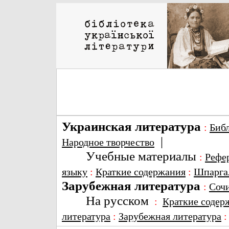
Украинская литература
:
Биб
|
Народное творчество
Учебные материалы
:
Рефе
языку
:
Краткие содержания
:
Шпарга
Зарубежная литература
:
Соч
На русском
:
Краткие содер
литература
:
Зарубежная литература