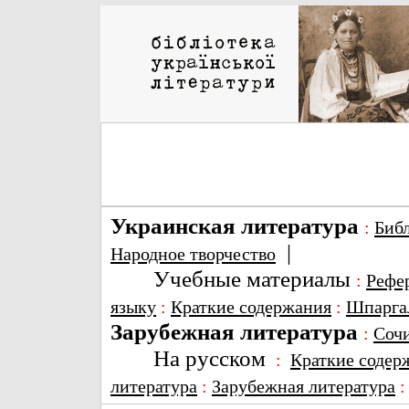
Украинская литература
:
Биб
|
Народное творчество
Учебные материалы
:
Рефе
языку
:
Краткие содержания
:
Шпарга
Зарубежная литература
:
Соч
На русском
:
Краткие содер
литература
:
Зарубежная литература