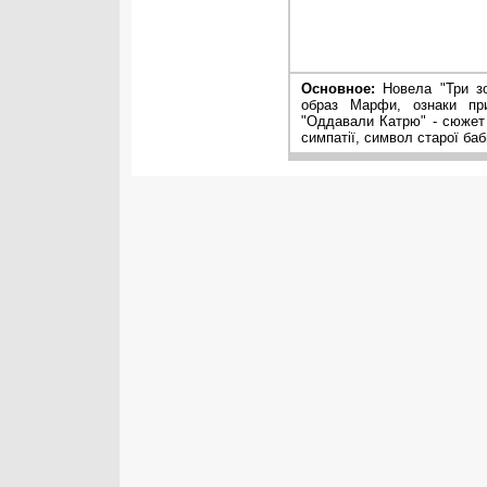
Основное:
Новела "Три зо
образ Марфи, ознаки при
"Оддавали Катрю" - сюжет 
симпатії, символ старої баб