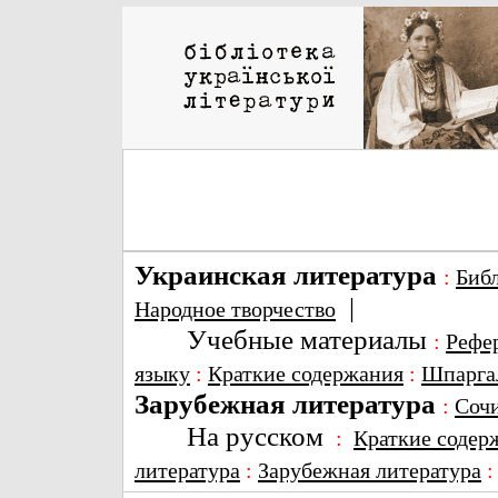
Украинская литература
:
Биб
|
Народное творчество
Учебные материалы
:
Рефе
языку
:
Краткие содержания
:
Шпарга
Зарубежная литература
:
Соч
На русском
:
Краткие содер
литература
:
Зарубежная литература