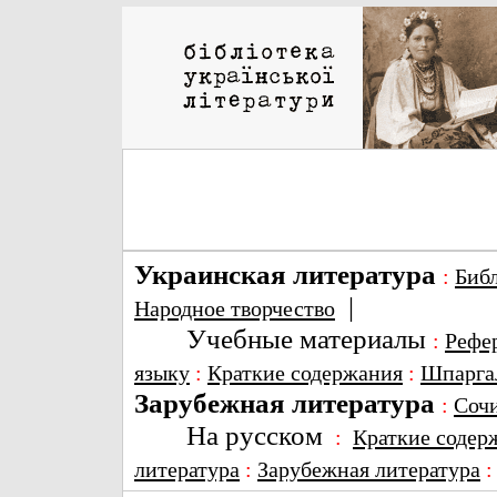
Украинская литература
:
Биб
|
Народное творчество
Учебные материалы
:
Рефе
языку
:
Краткие содержания
:
Шпарга
Зарубежная литература
:
Соч
На русском
:
Краткие содер
литература
:
Зарубежная литература