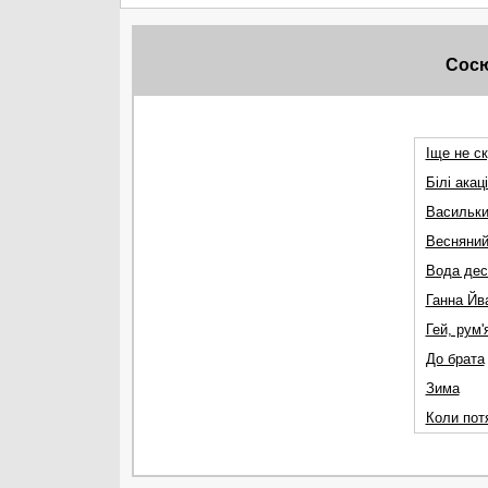
Сос
Іще не ск
Білі акац
Васильк
Весняний 
Вода десь
Ганна Йв
Гей, рум'я
До брата
Зима
Коли потя