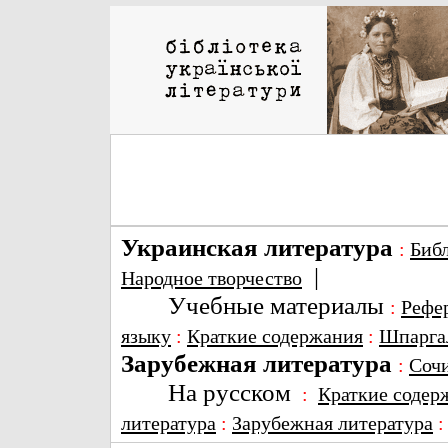
Украинская литература
:
Биб
|
Народное творчество
Учебные материалы
:
Рефе
языку
:
Краткие содержания
:
Шпарга
Зарубежная литература
:
Соч
На русском
:
Краткие содер
литература
:
Зарубежная литература