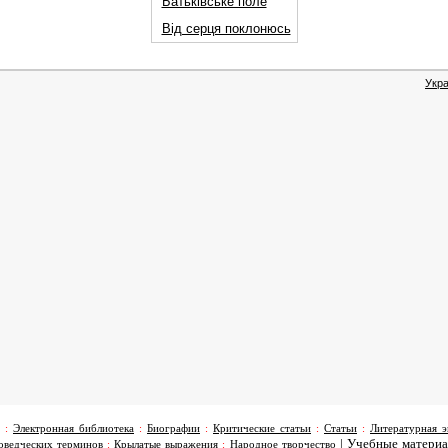
Батьківське поле
Від серця поклонюсь
Укра
:
Электронная библиотека
:
Биографии
:
Критические статьи
:
Статьи
:
Литературная э
|
Учебные матери
оведческих терминов
:
Крылатые выражения
:
Народное творчество