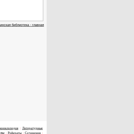
инская библиотека - главная
нциклопедия
:
Литературные
алы
:
Рефераты
:
Сочинения
: