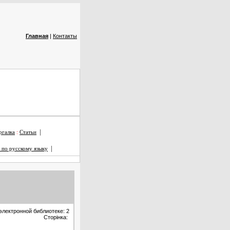
Главная
|
Контакты
|
галка
:
Статьи
|
 по русскому языку
электронной библиотеке: 2
Сторінка: