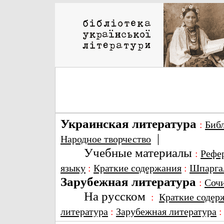
Украинская литература
:
Биб
|
Народное творчество
Учебные материалы
:
Рефе
языку
:
Краткие содержания
:
Шпарга
Зарубежная литература
:
Соч
На русском
:
Краткие содер
литература
:
Зарубежная литература