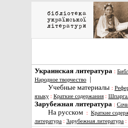
Украинская литература
:
Биб
|
Народное творчество
Учебные материалы
:
Рефе
языку
:
Краткие содержания
:
Шпарга
Зарубежная литература
:
Соч
На русском
:
Краткие содер
литература
:
Зарубежная литература