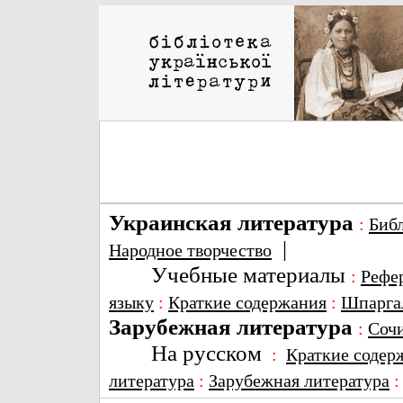
Украинская литература
:
Биб
|
Народное творчество
Учебные материалы
:
Рефе
языку
:
Краткие содержания
:
Шпарга
Зарубежная литература
:
Соч
На русском
:
Краткие содер
литература
:
Зарубежная литература