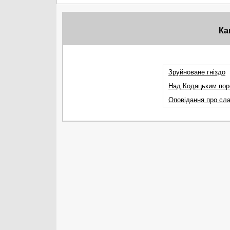
Ка
Зруйноване гніздо
Над Кодацьким пор
Оповідання про сла