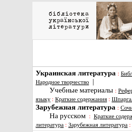
Украинская литература
:
Биб
|
Народное творчество
Учебные материалы
:
Рефе
языку
:
Краткие содержания
:
Шпарга
Зарубежная литература
:
Соч
На русском
:
Краткие содер
литература
:
Зарубежная литература