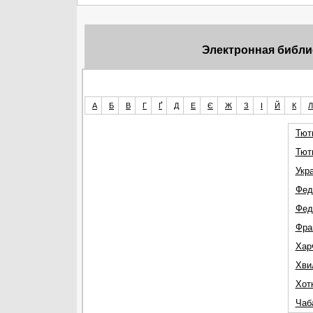
Электронная библио
А
Б
В
Г
Ґ
Д
Е
Є
Ж
З
І
Й
К
Л
Тют
Тют
Укр
Фед
Фед
Фра
Хар
Хви
Хот
Чаб