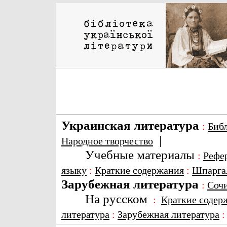
Украинская литература
:
Биб
|
Народное творчество
Учебные материалы
:
Рефе
языку
:
Краткие содержания
:
Шпарга
Зарубежная литература
:
Соч
На русском
:
Краткие содер
литература
:
Зарубежная литература