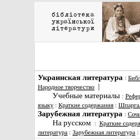
Украинская литература
:
Биб
|
Народное творчество
Учебные материалы
:
Рефе
языку
:
Краткие содержания
:
Шпарга
Зарубежная литература
:
Соч
На русском
:
Краткие содер
литература
:
Зарубежная литература