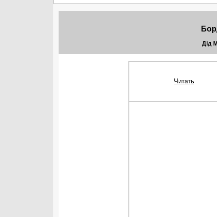
Бор
Дід М
Читать