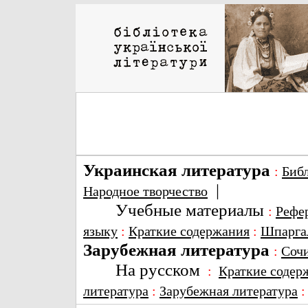
Украинская литература
:
Биб
|
Народное творчество
Учебные материалы
:
Рефе
языку
:
Краткие содержания
:
Шпарга
Зарубежная литература
:
Соч
На русском
:
Краткие содер
литература
:
Зарубежная литература