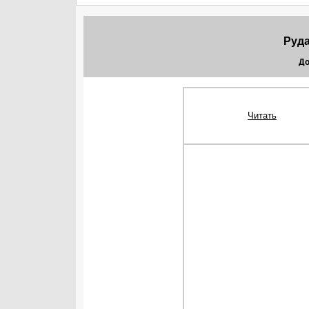
Руд
До
Читать