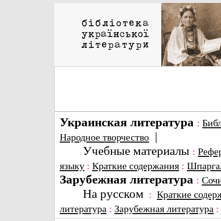
Украинская литература
:
Биб
|
Народное творчество
Учебные материалы
:
Рефе
языку
:
Краткие содержания
:
Шпарга
Зарубежная литература
:
Соч
На русском
:
Краткие содер
литература
:
Зарубежная литература