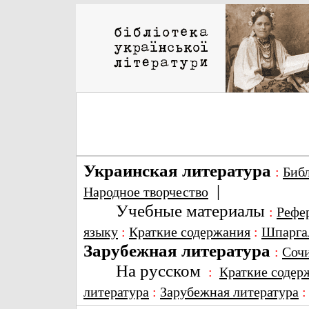
Украинская литература
:
Биб
|
Народное творчество
Учебные материалы
:
Рефе
языку
:
Краткие содержания
:
Шпарга
Зарубежная литература
:
Соч
На русском
:
Краткие содер
литература
:
Зарубежная литература