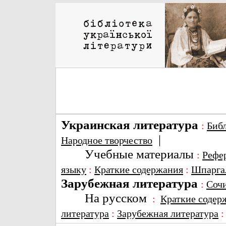
Украинская литература
:
Биб
|
Народное творчество
Учебные материалы
:
Рефе
языку
:
Краткие содержания
:
Шпарга
Зарубежная литература
:
Соч
На русском
:
Краткие содер
литература
:
Зарубежная литература