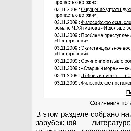
пропастью во ржи»
03.11.2009 :
Ощущение утраты дух
пропастью во ржи»
03.11.2009 :
Философское осмыслен
романе Ч.Айтматова «И дольше век
03.11.2009 :
Проблема преступлени
«Посторонний»
03.11.2009 :
Экзистенциальное вос
«Посторонний»
03.11.2009 :
Сочинение-отзыв о ро
03.11.2009 :
«Старик и море» — кни
03.11.2009 :
Любовь и смерть — ва
03.11.2009 :
Философское постижен
П
Сочинения по 
В этом разделе собрано н
зарубежной литерату