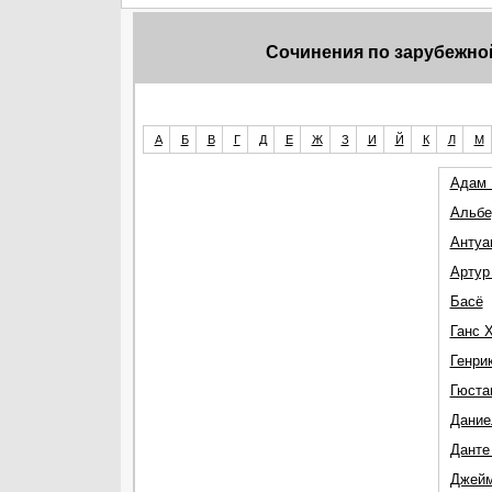
Сочинения по зарубежно
А
Б
В
Г
Д
Е
Ж
З
И
Й
К
Л
М
Адам 
Альбе
Антуа
Артур
Басё
Ганс 
Генри
Гюста
Дание
Данте
Джей