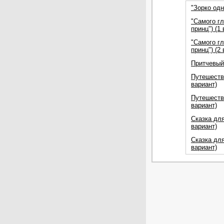
"Зорко одн
"Самого г
принц") (1
"Самого г
принц") (2
Притчевый
Путешестви
вариант)
Путешестви
вариант)
Сказка для
вариант)
Сказка для
вариант)