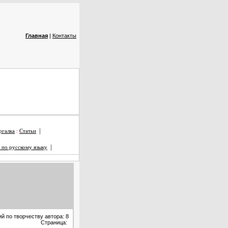
Главная
|
Контакты
|
галка
:
Статьи
|
 по русскому языку
й по творчеству автора: 8
Страница: