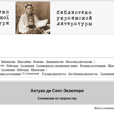
|
:
Библиотека
:
Биографии
:
Критика
:
Энциклопедия
:
Народное творчество
алы
:
Рефераты
:
Сочинения
:
Сочинения по украинскому языку
:
Краткие содержания
:
Шпар
|
:
Сочинения
:
Рефераты
:
Шпаргалка
|
Сочинения
ткие содержания
:
Русская литература
:
Зарубежная литература
:
Сочинения
Антуан де Сент-Экзюпери
Сочинения по творчеству
Всего сочинени