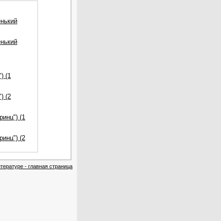
енький
енький
) (1
) (2
инц") (1
инц") (2
тературе - главная страница