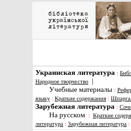
Украинская литература
:
Биб
|
Народное творчество
Учебные материалы
:
Рефе
языку
:
Краткие содержания
:
Шпарга
Зарубежная литература
:
Соч
На русском
:
Краткие содер
литература
:
Зарубежная литература