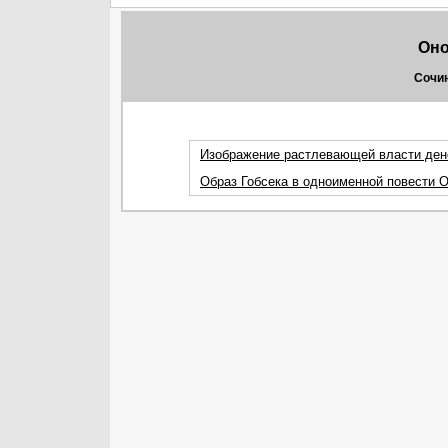
Оно
Сочин
Изображение растлевающей власти дене
Образ Гобсека в одноименной повести 