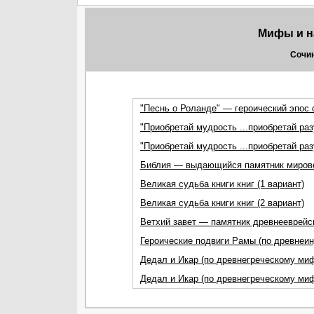
Мифы и н
Сочин
"Песнь о Роланде" — героический эпос
"Приобретай мудрость ...приобретай раз
"Приобретай мудрость ...приобретай раз
Библия — выдающийся памятник миров
Великая судьба книги книг (1 вариант)
Великая судьба книги книг (2 вариант)
Ветхий завет — памятник древнееврейс
Героические подвиги Рамы (по древнеи
Дедал и Икар (по древнегреческому миф
Дедал и Икар (по древнегреческому миф