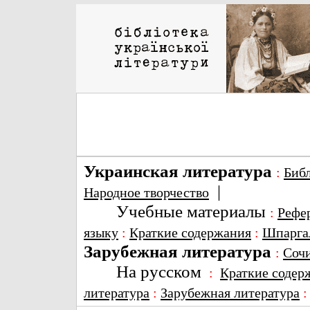
Украинская литература
:
Биб
|
Народное творчество
Учебные материалы
:
Рефе
языку
:
Краткие содержания
:
Шпарга
Зарубежная литература
:
Соч
На русском
:
Краткие содер
литература
:
Зарубежная литература