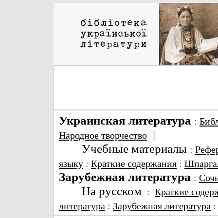
Украинская литература
:
Биб
|
Народное творчество
Учебные материалы
:
Рефе
языку
:
Краткие содержания
:
Шпарга
Зарубежная литература
:
Соч
На русском
:
Краткие содер
литература
:
Зарубежная литература