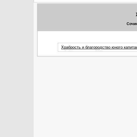
Сочин
Храбрость и благородство юного капита