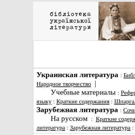
Украинская литература
:
Биб
|
Народное творчество
Учебные материалы
:
Рефе
языку
:
Краткие содержания
:
Шпарга
Зарубежная литература
:
Соч
На русском
:
Краткие содер
литература
:
Зарубежная литература