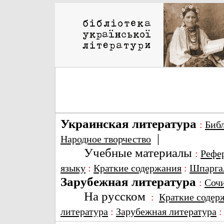
Украинская литература
:
Биб
|
Народное творчество
Учебные материалы
:
Рефе
языку
:
Краткие содержания
:
Шпарга
Зарубежная литература
:
Соч
На русском
:
Краткие содер
литература
:
Зарубежная литература