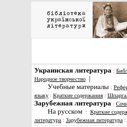
Украинская литература
:
Биб
|
Народное творчество
Учебные материалы
:
Рефе
языку
:
Краткие содержания
:
Шпарга
Зарубежная литература
:
Соч
На русском
:
Краткие содер
литература
:
Зарубежная литература