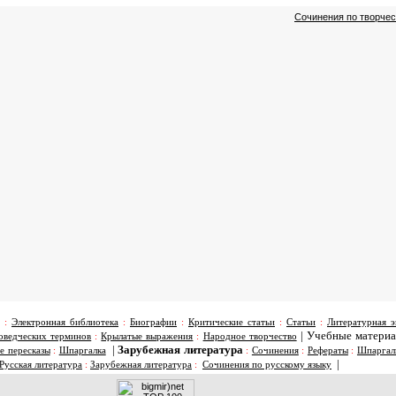
Сочинения по творчес
:
Электронная библиотека
:
Биографии
:
Критические статьи
:
Статьи
:
Литературная э
|
Учебные матери
оведческих терминов
:
Крылатые выражения
:
Народное творчество
|
Зарубежная литература
е пересказы
:
Шпаргалка
:
Сочинения
:
Рефераты
:
Шпаргал
|
Русская литература
:
Зарубежная литература
:
Сочинения по русскому языку