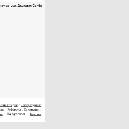
тву автора: Джонатан Свифт
нциклопедия
:
Литературные
алы
:
Рефераты
:
Сочинения
:
|
На русском
ка
:
Краткие