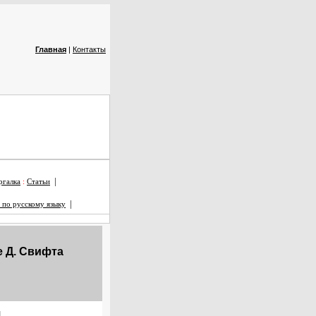
Главная
|
Контакты
|
галка
:
Статьи
|
 по русскому языку
е Д. Свифта