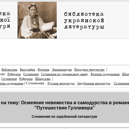
|
:
Библиотека
:
Биографии
:
Критика
:
Энциклопедия
:
Народное творчество
алы
:
Рефераты
:
Сочинения
:
Сочинения по украинскому языку
:
Краткие содержания
:
Шпар
|
:
Сочинения
:
Рефераты
:
Шпаргалка
|
Сочинения
ткие содержания
:
Русская литература
:
Зарубежная литература
:
Сочинения
на тему: Осмеяние невежества и самодурства в роман
"Путешествие Гулливера"
Сочинения по зарубежной литературе