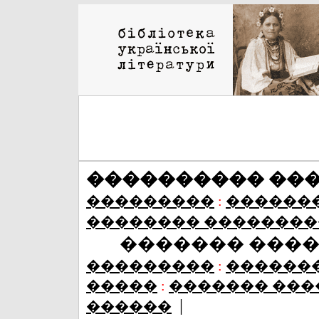
���������� ��
���������
:
������
�������� ��������
������� ���
���������
:
������
�����
:
������� ���
|
������