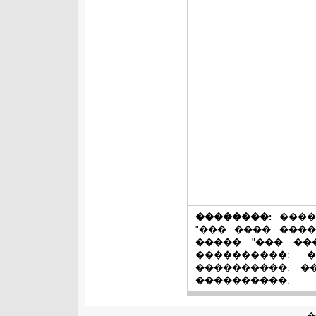
��������:
����
"��� ���� ���
����� "��� ��
����������: 
����������. �
����������.
�