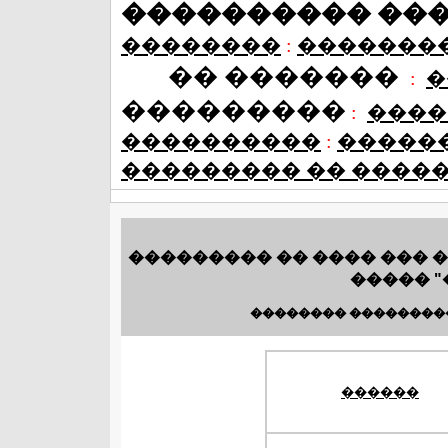
���������� ��
��������
:
�������
�� �������
:
�
���������
:
����
����������
:
�����
��������� �� ����
��������� �� ���� ��� 
����� "
�������� ��������
������