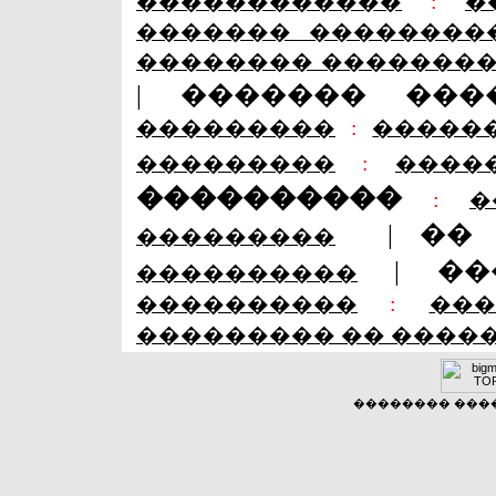
������������
:
�
������� ��������
�������� �������
|
������� ���
���������
:
�����
���������
:
����
����������
:
�
|
��
���������
|
��
����������
����������
:
��
��������� �� ����
�������� �����