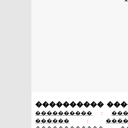
���������� ��
����������
:
��
������
:
���