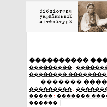
���������� ��
���������
:
������
�������� ��������
������� ���
���������
:
������
�����
:
������� ���
|
������