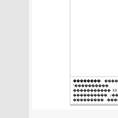
��������:
����
"����������
����������� XX
����������: г�
��������� - ��