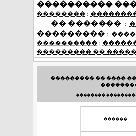
���������� ��
��������
:
�������
�� �������
:
�
���������
:
����
����������
:
�����
��������� �� ����
��������� �� ���� �
��������
�������� ��������
������