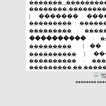
������� ��������
�������� �������
|
������� ���
���������
:
�����
���������
:
����
����������
:
�
|
��
���������
|
��
����������
����������
:
��
��������� �� ����
�������� �����