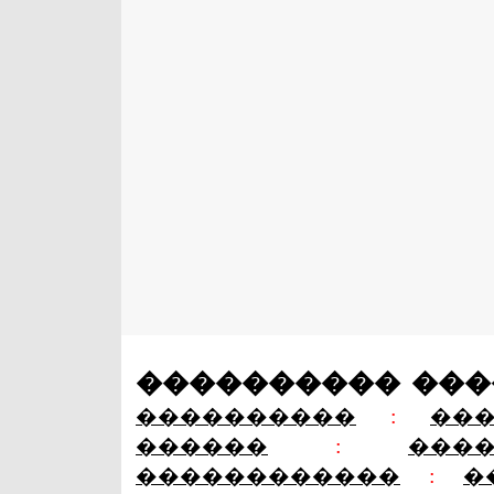
���������� ��
����������
:
��
������
:
���
������������
:
�