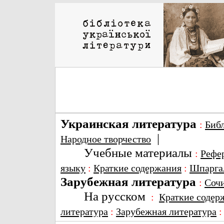
Украинская литература
:
Биб
|
Народное творчество
Учебные материалы
:
Рефе
языку
:
Краткие содержания
:
Шпарга
Зарубежная литература
:
Соч
На русском
:
Краткие содер
литература
:
Зарубежная литература