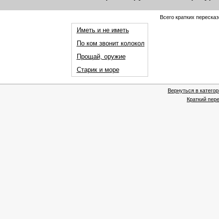
Всего кратких пересказ
Иметь и не иметь
По ком звонит колокол
Прощай, оружие
Старик и море
Вернуться в катего
Краткий пере