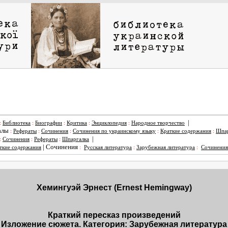
|
:
Библиотека
:
Биографии
:
Критика
:
Энциклопедия
:
Народное творчество
алы
:
Рефераты
:
Сочинения
:
Сочинения по украинскому языку
:
Краткие содержания
:
Шпар
|
:
Сочинения
:
Рефераты
:
Шпаргалка
|
Сочинения
ткие содержания
:
Русская литература
:
Зарубежная литература
:
Сочинения
Хемингуэй Эрнест (Ernest Hemingway)
Краткий пересказ произведений
Изложение сюжета. Категория: Зарубежная литература