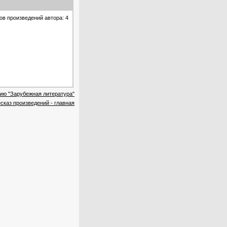
ов произведений автора: 4
рию "Зарубежная литература"
сказ произведений - главная