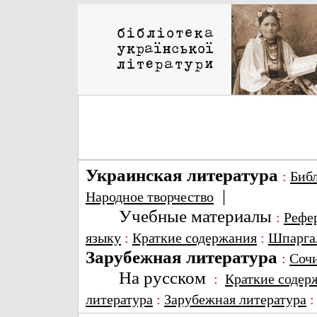
Украинская литература
:
Биб
|
Народное творчество
Учебные материалы
:
Рефе
языку
:
Краткие содержания
:
Шпарга
Зарубежная литература
:
Соч
На русском
:
Краткие содер
литература
:
Зарубежная литература