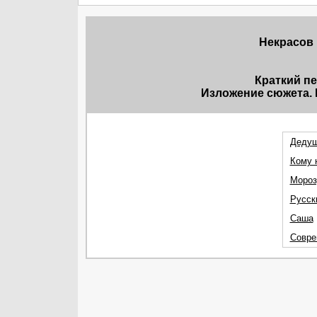
Некрасов
Краткий п
Изложение сюжета. 
Дедуш
Кому 
Мороз
Русск
Саша
Совре