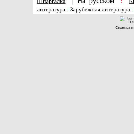
|
На русском
Шпаргалка
:
К
литература
:
Зарубежная литература
Страница сг