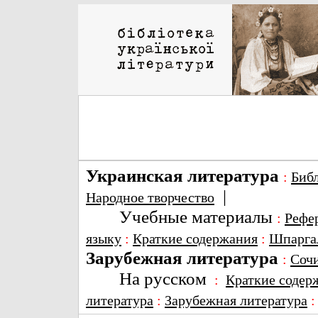
Украинская литература
:
Биб
|
Народное творчество
Учебные материалы
:
Рефе
языку
:
Краткие содержания
:
Шпарга
Зарубежная литература
:
Соч
На русском
:
Краткие содер
литература
:
Зарубежная литература