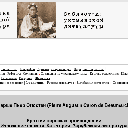
|
:
Библиотека
:
Биографии
:
Критика
:
Энциклопедия
:
Народное творчество
алы
:
Рефераты
:
Сочинения
:
Сочинения по украинскому языку
:
Краткие содержания
:
Шпар
|
:
Сочинения
:
Рефераты
:
Шпаргалка
|
Сочинения
ткие содержания
:
Русская литература
:
Зарубежная литература
:
Сочинения
арше Пьер Огюстен (Pierre Augustin Caron de Beaumarch
Краткий пересказ произведений
Изложение сюжета. Категория: Зарубежная литература