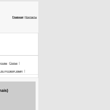
Главная
|
Контакты
|
галка
:
Статьи
|
 по русскому языку
ais)