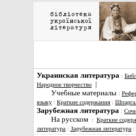
Украинская литература
:
Биб
|
Народное творчество
Учебные материалы
:
Рефе
языку
:
Краткие содержания
:
Шпарга
Зарубежная литература
:
Соч
На русском
:
Краткие содер
литература
:
Зарубежная литература