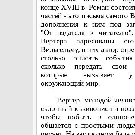
конце XVIII в. Роман состои
частей - это письма самого 
дополнения к ним под заг
"От издателя к читателю"
Вертера адресованы ег
Вильгельму, в них автор стр
столько описать события
сколько передать свои ч
которые вызывает 
окружающий мир.
Вертер, молодой человек 
склонный к живописи и поэз
чтобы побыть в одиночес
общается с простыми людьм
рисует. На загородном бале