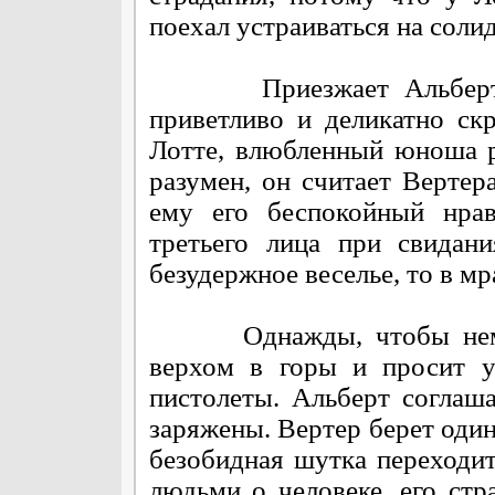
поехал устраиваться на сол
Приезжает Альберт, и,
приветливо и деликатно ск
Лотте, влюбленный юноша р
разумен, он считает Верте
ему его беспокойный нрав
третьего лица при свидан
безудержное веселье, то в м
Однажды, чтобы немного
верхом в горы и просит у
пистолеты. Альберт соглаша
заряжены. Вертер берет один
безобидная шутка переходи
людьми о человеке, его стр