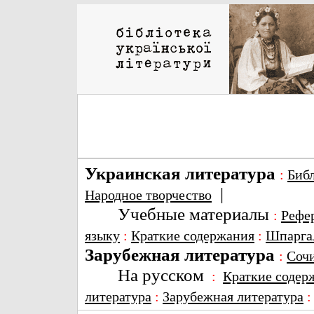
Украинская литература
:
Биб
|
Народное творчество
Учебные материалы
:
Рефе
языку
:
Краткие содержания
:
Шпарга
Зарубежная литература
:
Соч
На русском
:
Краткие содер
литература
:
Зарубежная литература