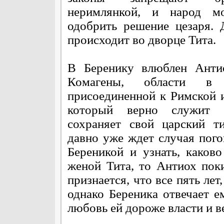
неримлянкой, и народ м
одобрить решение цезаря. 
происходит во дворце Тита.
В Беренику влюблен Антио
Комагены, области в 
присоединенной к Римской 
который верно служит
сохраняет свой царский т
давно уже ждет случая пого
Береникой и узнать, каково
женой Тита, то Антиох пок
признается, что все пять лет,
однако Береника отвечает е
любовь ей дороже власти и в