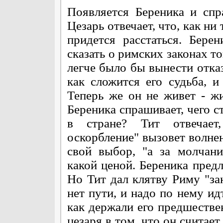
Появляется Береника и спр
Цезарь отвечает, что, как ни
придется расстаться. Бере
сказать о римских законах то
легче было бы вынести отказ.
как сложится его судьба, и
Теперь же он не живет - жи
Береника спрашивает, чего ст
в стране? Тит отвечает
оскорбление" вызовет волнен
свой выбор, "а за молчани
какой ценой. Береника предл
Но Тит дал клятву Риму "зак
нет пути, и надо по нему ид
как держали его предшестве
цезаря в том, что он считае