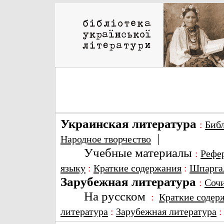
Украинская литература
:
Биб
|
Народное творчество
Учебные материалы
:
Рефе
языку
:
Краткие содержания
:
Шпарга
Зарубежная литература
:
Соч
На русском
:
Краткие содер
литература
:
Зарубежная литература