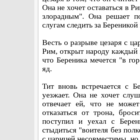
Она не хочет оставаться в 
злорадным". Она решает п
слугам следить за Береникой 
Весть о разрыве цезаря с ца
Рим, открыт народу каждый х
что Береника мечется "в го
яд.
Тит вновь встречается с Б
уезжает. Она не хочет слуш
отвечает ей, что не може
отказаться от трона, брос
поступил и уехал с Берен
стыдиться "воителя без полко
с царицей несовместимы, но