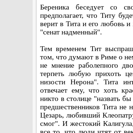
Береника беседует со св
предполагает, что Титу буд
верит в Тита и его любовь и 
"сенат надменный".
Тем временем Тит выспраш
том, что думают в Риме о не
не мнение раболепного дв
терпеть любую прихоть це
низости Нерона". Тита ин
отвечает ему, что хоть кр
никто в столице "назвать бы
предшественников Тита не 
Цезарь, любивший Клеопатру
смог". И жестокий Калигула
все то, что люди чтят от ве