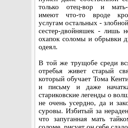
только отец-вор и мать-
имеют что-то вроде кро
услугам остальных - злобной
сестер-двойняшек - лишь н
охапок соломы и обрывки д
одеял.
В той же трущобе среди вс
отребья живет старый свя
который обучает Тома Кент
и письму и даже начатка
стариковские легенды о вол
не очень усердно, да и за
суровы. Избитый за нераден
что запуганная мать тайк
соломе, рисует он себе сла