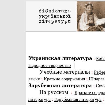
Украинская литература
:
Биб
|
Народное творчество
Учебные материалы
:
Рефе
языку
:
Краткие содержания
:
Шпарга
Зарубежная литература
:
Соч
На русском
:
Краткие содер
литература
:
Зарубежная литература