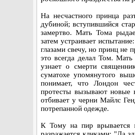
На несчастного принца ра
дубиной; вступившийся стар
замертво. Мать Тома рыда
затем устраивает испытание:
глазами свечу, но принц не 
это всегда делал Том. Мать
узнает о смерти священни
суматохе упомянутого выш
понимает, что Лондон чес
протесты вызывают новые г
отбивает у черни Майлс Ген
потрепанной одежде.
К Тому на пир врывается г
разражается кликами: "Да з