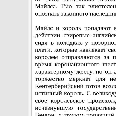
Майлса. Гью так влиятеле
опознать законного наследни
Майлс и король попадают в
действии свирепые английс
сидя в колодках у позорно
плети, которые навлекает св
королем отправляются за 
время коронационного шест
характерному жесту, но он д
торжество меркнет для не
Кентерберийский готов возло
истинный король. С велико
свое королевское происхож
исчезнувшую государстве
Гендон, с трудом попавший