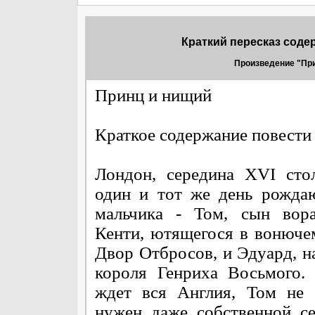
Краткий пересказ соде
Произведение "При
Принц и нищий
Краткое содержание повести
Лондон, середина XVI сто
один и тот же день рожда
мальчика - Том, сын вор
Кенти, ютящегося в вонюче
Двор Отбросов, и Эдуард, н
короля Генриха Восьмого.
ждет вся Англия, Том не 
нужен даже собственной се