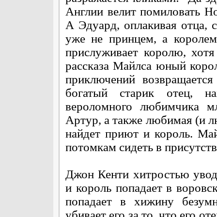
Англии велит помиловать Но
А Эдуард, оплакивая отца, 
уже не принцем, а короле
прислуживает королю, хотя
рассказа Майлса юный корол
приключений возвращается
богатый старик отец, н
вероломного любимчика м
Артур, а также любимая (и л
найдет приют и король. Май
потомкам сидеть в присутств
Джон Кенти хитростью увод
и король попадает в воровс
попадает в хижину безумн
убивает его за то, что его о