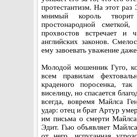
протестантизм. На этот раз
мнимый король творит
простонародной сметкой,
прохвостов встречает и 
английских законов. Смело
ему завоевать уважение даже
Молодой мошенник Гуго, ко
всем правилам фехтовальн
краденого поросенка, так
виселицу, но спасается благ
всегда, вовремя Майлса Ге
удар: отец и брат Артур уме
им письма о смерти Майлса
Эдит. Гью объявляет Майлса
от него, испуганная угро