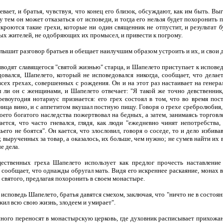
т, и братья, чувствуя, что конец его близок, обсуждают, как им быть. Выг
у тем он может отказаться от исповеди, и тогда его нельзя будет похоронить 
скроются такие грехи, которые ни один священник не отпустит, и результат 
ых жителей, не одобряющих их промысел, и привести к погрому.
ит разговор братьев и обещает наилучшим образом устроить и их, и свои д
т славящегося "святой жизнью" старца, и Шапелето приступает к исповеди.
довался, Шапелето, который не исповедовался никогда, сообщает, что дела
всех грехах, совершенных с рождения. Он и на этот раз настаивает на генер
л ли он с женщинами, и Шапелето отвечает: "Я такой же точно девственник
ревоугодия нотариус признается: его грех состоял в том, что во время пос
ница вино, и с аппетитом вкушал постную пищу. Говоря о грехе сребролюбия,
оего богатого наследства пожертвовал на бедных, а затем, занимаясь торговл
ется, что часто гневался, глядя, как люди "ежедневно чинят непотребства,
ьего не боятся". Он кается, что злословил, говоря о соседе, то и дело изби
, вырученных за товар, а оказалось, их больше, чем нужно; не сумев найти их 
е дела.
нных греха Шапелето использует как предлог прочесть наставление с
 сообщает, что однажды обругал мать. Видя его искреннее раскаяние, монах в
а святого, предлагая похоронить в своем монастыре.
поведь Шапелето, братья давятся смехом, заключая, что "ничто не в состоя
жил всю свою жизнь, злодеем и умирает".
го переносят в монастырскую церковь, где духовник расписывает прихожанам