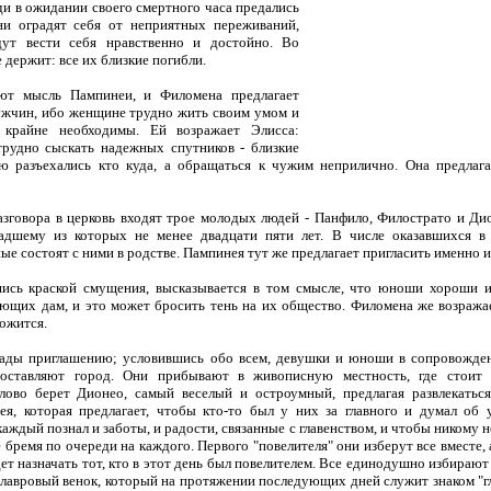
ди в ожидании своего смертного часа предались
ни оградят себя от неприятных переживаний,
ут вести себя нравственно и достойно. Во
 держит: все их близкие погибли.
сль Пампинеи, и Филомена предлагает
ужчин, ибо женщине трудно жить своим умом и
крайне необходимы. Ей возражает Элисса:
 трудно сыскать надежных спутников - близкие
ю разъехались кто куда, а обращаться к чужим неприлично. Она предлага
овора в церковь входят трое молодых людей - Панфило, Филострато и Дио
ладшему из которых не менее двадцати пяти лет. В числе оказавшихся в
ые состоят с ними в родстве. Пампинея тут же предлагает пригласить именно и
 краской смущения, высказывается в том смысле, что юноши хороши и
ющих дам, и это может бросить тень на их общество. Филомена же возражает
ложится.
приглашению; условившись обо всем, девушки и юноши в сопровождени
оставляют город. Они прибывают в живописную местность, где стоит 
лово берет Дионео, самый веселый и остроумный, предлагая развлекаться
я, которая предлагает, чтобы кто-то был у них за главного и думал об 
аждый познал и заботы, и радости, связанные с главенством, и чтобы никому н
е бремя по очереди на каждого. Первого "повелителя" они изберут все вмест
дет назначать тот, кто в этот день был повелителем. Все единодушно избира
у лавровый венок, который на протяжении последующих дней служит знаком "г