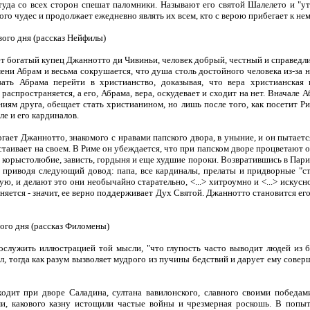
 туда со всех сторон спешат паломники. Называют его святой Шалелето и "у
ого чудес и продолжает ежедневно являть их всем, кто с верою прибегает к нем
го дня (рассказ Нейфилы)
огатый купец Джаннотто ди Чивиньи, человек добрый, честный и справедли
ени Абрам и весьма сокрушается, что душа столь достойного человека из-за 
вать Абрама перейти в христианство, доказывая, что вера христианская 
распространяется, а его, Абрама, вера, оскудевает и сходит на нет. Вначале А
ниям друга, обещает стать христианином, но лишь после того, как посетит Р
ле и его кардиналов.
ет Джаннотто, знакомого с нравами папского двора, в уныние, и он пытаетс
астаивает на своем. В Риме он убеждается, что при папском дворе процветают 
, корыстолюбие, зависть, гордыня и еще худшие пороки. Возвратившись в Пари
, приводя следующий довод: папа, все кардиналы, прелаты и придворные "ст
ю, и делают это они необычайно старательно, <...> хитроумно и <...> искусно
няется - значит, ее верно поддерживает Дух Святой. Джаннотто становится ег
го дня (рассказ Филомены)
ужить иллюстрацией той мысли, "что глупость часто выводит людей из б
ол, тогда как разум вызволяет мудрого из пучины бедствий и дарует ему сов
 при дворе Саладина, султана вавилонского, славного своими победам
и, какового казну истощили частые войны и чрезмерная роскошь. В попыт