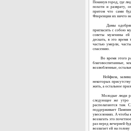
Покинув город, где лю
похоти и разврату, о
притом что сами буд
Флоренции их ничто не
Дамы одобряют мы
пригласить с собою м
советы мужчины ей 
дескать, в это время
частью умерли, часть
спасению.
Во время этого разг
благовоспитанные, м
возлюбленные, остальн
Нейфила, залившись
некоторых присутству
жить, а остальное при
Молодые люди рады 
следующее же утро 
располагаются там. С
поддерживает Пампине
увеселениях. А чтобы к
возлагать это почетно
раз перед вечерней бу
возлагает ей на голов