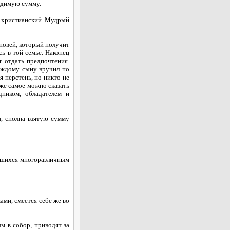
одимую сумму.
и христианский. Мудрый
новей, который получит
сь в той семье. Наконец
г отдать предпочтения.
каждому сыну вручил по
я перстень, но никто не
 же самое можно сказать
дником, обладателем и
, сполна взятую сумму
вшихся многоразличным
ми, смеется себе же во
 в собор, приводят за