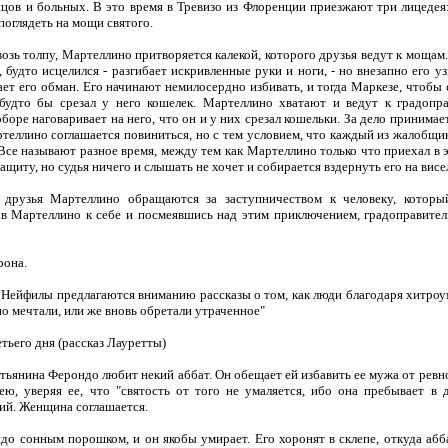
пцов и больных. В это время в Тревизо из Флоренции приезжают три лицедея
поглядеть на мощи святого.
 толпу, Мартеллино притворяется калекой, которого друзья ведут к мощам. 
, будто исцелился - разгибает искривленные руки и ноги, - но внезапно его у
ет его обман. Его начинают немилосердно избивать, и тогда Маркезе, чтобы 
будто бы срезал у него кошелек. Мартеллино хватают и ведут к градоправ
боре наговаривает на него, что он и у них срезал кошельки. За дело принима
теллино соглашается повиниться, но с тем условием, что каждый из жалобщико
 Все называют разное время, между тем как Мартеллино только что приехал в 
ащиту, но судья ничего и слышать не хочет и собирается вздернуть его на висе
я Мартеллино обращаются за заступничеством к человеку, который 
ав Мартеллино к себе и посмеявшись над этим приключением, градоправител
она.
йфилы предлагаются вниманию рассказы о том, как люди благодаря хитроу
но мечтали, или же вновь обретали утраченное"
ьего дня (рассказ Лауретты)
нина Ферондо любит некий аббат. Он обещает ей избавить ее мужа от ревнос
ею, уверяя ее, что "святость от того не умаляется, ибо она пребывает в 
ий. Женщина соглашается.
сонным порошком, и он якобы умирает. Его хоронят в склепе, откуда абб