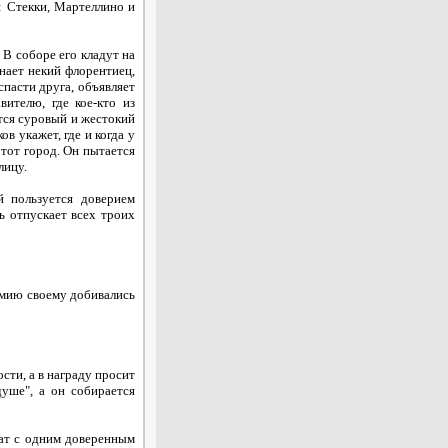
: Стекки, Мартеллино и
В соборе его кладут на
знает некий флорентиец,
спасти друга, объявляет
ителю, где кое-кто из
ется суровый и жестокий
в укажет, где и когда у
этот город. Он пытается
лицу.
пользуется доверием
ь отпускает всех троих
мию своему добивались
ти, а в награду просит
душе", а он собирается
ат с одним доверенным