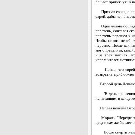
решает прибегнуть к п
Призвав еврея, он спр
еврей, дабы не попасть
Один человек обладал 
перстень, считался ег
перстень перешел к ч
Чтобы никого не обиж
перстню. После кончин
мог определить, какой
и о трех законах, к
исполнителем истинного
Поняв, что еврей с 
возвратив, приближает
Второй день Декаме
"В день правления Ф
испытаниям, в конце к
Первая новелла Второ
Мораль: "Нередко тот
вред и сам же бывает о
После смерти немец и