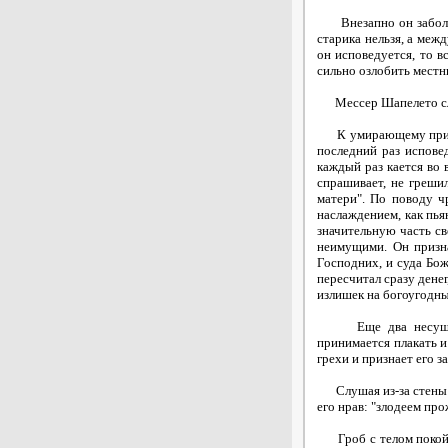
Внезапно он заболевае
старика нельзя, а межд
он исповедуется, то в
сильно озлобить местн
Мессер Шапелето слыш
К умирающему приводя
последний раз испове
каждый раз кается во 
спрашивает, не греши
матери". По поводу ч
наслаждением, как пья
значительную часть св
неимущими. Он призна
Господних, и суда Бож
пересчитал сразу денег
излишек на богоугодны
Еще два несуществе
принимается плакать и
грехи и признает его з
Слушая из-за стены ис
его нрав: "злодеем про
Гроб с телом покойно