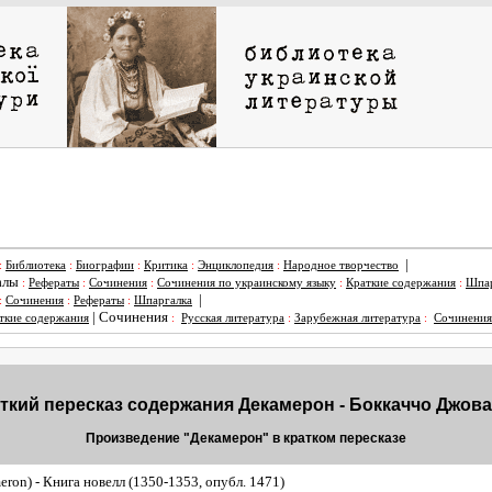
|
:
Библиотека
:
Биографии
:
Критика
:
Энциклопедия
:
Народное творчество
алы
:
Рефераты
:
Сочинения
:
Сочинения по украинскому языку
:
Краткие содержания
:
Шпар
|
:
Сочинения
:
Рефераты
:
Шпаргалка
|
Сочинения
ткие содержания
:
Русская литература
:
Зарубежная литература
:
Сочинения
ткий пересказ содержания Декамерон - Боккаччо Джов
Произведение "Декамерон" в кратком пересказе
on) - Книга новелл (1350-1353, опубл. 1471)