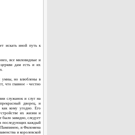
ет искать иной путь к
нео, все миловидные и
 церкви дам есть и их
х.
 умны, но влюблены в
, что главное - честно
и служанок и слуг на
прекрасный дворец, и
 как кому угодно. Его
устройстве их жизни и
е было завидно, следует
е, а последующих каждый
ют Пампинею, и Филомена
лавенства и королевской