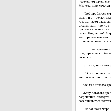
исцелением калек, сле
Маркезе, и им хочется 
Чтоб пробиться сквозь
мощи, и он делает вид
который всем раскрыва
стражникам, что тот 
присутствовавших в со
судья. Под пыткой Мар
него срезали кошелек.
строить на этом свою з
Тем временем друзь
градоправителя. Вызв
восвояси.
Третий день Декамер
"В день правления Не
того, о чем они страст
Восьмая новелла Трет
Жену богатого крестья
разрешения обладать 
совершить грех плотск
Аббат поит Ферондо 