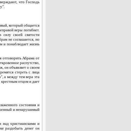
тверждают, что Господь
у".
вый, который общается
неправой веры погибнет.
в силу своей святости
брам не соглашается, но
им и понаблюдает жизнь
я отговорить Абрама от
откровенное распутство,
ж, он объявляет о своем
ремятся стереть с лица
", а между тем вера эта
о крестным отцом и дает
лаженного состояния и
ершенный и ненарушимый
и над христианскими и
ке раздобыть денег он