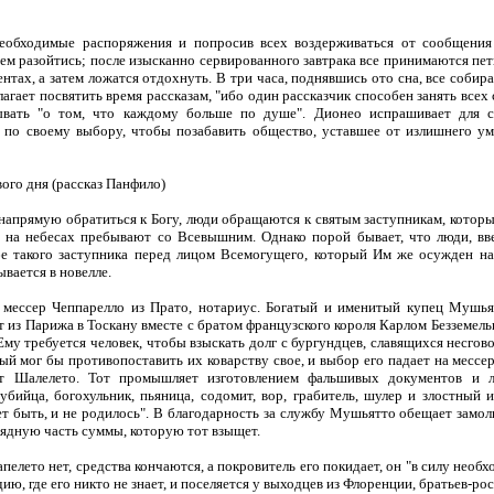
одимые распоряжения и попросив всех воздерживаться от сообщения 
ем разойтись; после изысканно сервированного завтрака все принимаются петь
тах, а затем ложатся отдохнуть. В три часа, поднявшись ото сна, все собир
агает посвятить время рассказам, "ибо один рассказчик способен занять всех 
ывать "о том, что каждому больше по душе". Дионео испрашивает для 
 по своему выбору, чтобы позабавить общество, уставшее от излишнего ум
го дня (рассказ Панфило)
прямую обратиться к Богу, люди обращаются к святым заступникам, которы
 на небесах пребывают со Всевышним. Однако порой бывает, что люди, вв
е такого заступника перед лицом Всемогущего, который Им же осужден на
ывается в новелле.
сер Чеппарелло из Прато, нотариус. Богатый и именитый купец Мушьят
т из Парижа в Тоскану вместе с братом французского короля Карлом Безземел
Ему требуется человек, чтобы взыскать долг с бургундцев, славящихся несго
ый мог бы противопоставить их коварству свое, и выбор его падает на мессе
 Шалелето. Тот промышляет изготовлением фальшивых документов и лж
 убийца, богохульник, пьяница, содомит, вор, грабитель, шулер и злостный 
ет быть, и не родилось". В благодарность за службу Мушьятто обещает замол
рядную часть суммы, которую тот взыщет.
ето нет, средства кончаются, а покровитель его покидает, он "в силу необх
ию, где его никто не знает, и поселяется у выходцев из Флоренции, братьев-ро