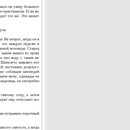
нать на улицу больного
по-христиански. Если же
будет тот же. Это может
ела.
 На вопрос, когда он в
ет это каждую неделю и
альной исповеди. Старец
, каким вышел из чрева
та пил воду с таким же
 Шапелето заявляет, что
ей, постоянно делился с
 не соблюдая заповедей
вавшем жену; однажды не
владельца, он употребил
вятому отцу, а затем
ерит ему, отпускает все
нии исправить порочный
 его святость, а когда