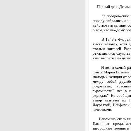
Первый день Декаме
"в продолжение коею
поводу собрались и о 
действовать дальше, с
о том, что каждому бо
В 1348 г. Флоренцию
тысяч человек, хотя д
столько жителей. Рас
отказывались служить 
ямы, вырытые на церк
И вот в самый разга
Санта Мария Новелла 
молодых женщин от вос
между собой дружбой
родовитые, красив
скромности", все в 
одеждах". Не сообщая
атвор называет их П
Лауреттой, Нейфилой
качествами.
Напомнив, сколь мно
Пампинея предлагае
загородные имения и 