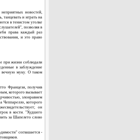
неприятных новостей,
, танцевать и играть на
аются в тенистом уголке
слушателей", позволяя в
себя права каждый раз
ствования, и это право
е при жизни соблюдали
еденные в заблуждение
 вечную муку. О таком
то Францези, получив
ьным, которого вызывает
ворчивостью, злонравием
ра Чеппарелло, которого
есвидетельствует; он
игрок в кости. "Худшего
вить за Шапелето слово
одимости" соглашается -
стовщиков.