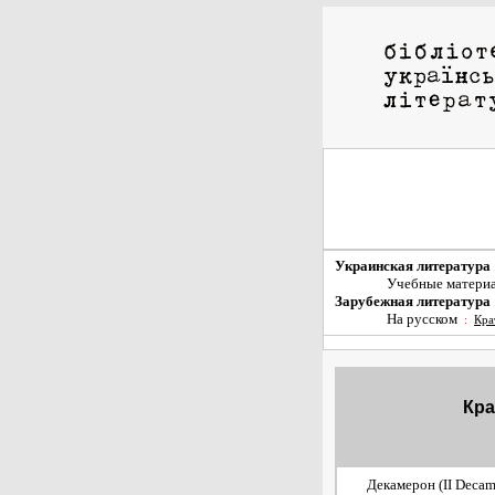
Украинская литература
Учебные матери
Зарубежная литература
На русском
:
Кра
Кра
Декамерон (II Decamer