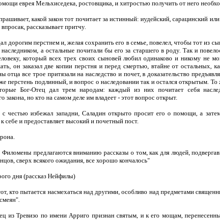
омощи еврея Мельхиседека, ростовщика, и хитростью получить от него необх
ашивает, какой закон тот почитает за истинный: иудейский, сарацинский ил
 впросак, рассказывает притчу.
дорогим перстнем и, желая сохранить его в семье, повелел, чтобы тот из сы
о наследником, а остальные почитали бы его за старшего в роду. Так и повело
еловеку, который всех трех своих сыновей любил одинаково и никому не мо
ать, он заказал две копии перстня и перед смертью, втайне от остальных, 
ы отца все трое притязали на наследство и почет, в доказательство предъявля
 же перстень подлинный, и вопрос о наследовании так и остался открытым. То
оторые Бог-Отец дал трем народам: каждый из них почитает себя насле
 закона, но кто на самом деле им владеет - этот вопрос открыт.
честью избежал западни, Саладин открыто просит его о помощи, а затем
 к себе и предоставляет высокий и почетный пост.
рона.
иломены предлагаются вниманию рассказы о том, как для людей, подверга
онцов, сверх всякого ожидания, все хорошо кончалось"
го дня (рассказ Нейфилы)
, кто пытается насмехаться над другими, особливо над предметами священны
смеян".
з Тревизо по имени Арриго признан святым, и к его мощам, перенесенным