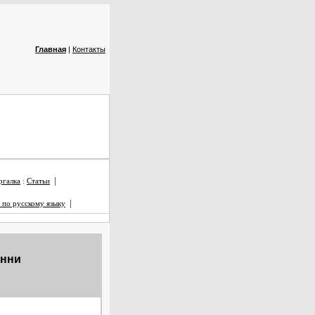
Главная
|
Контакты
|
галка
:
Статьи
|
 по русскому языку
анни