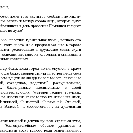
рона,
, после того как автор сообщит, по какому
чем. говорили между собою лица, которые будут
обравшиеся в день правления Пампинеи толкуют
льше по душе"
 "посетила губительная чума", погибло сто
о этого никто и не предполагал, что в городе
пались родственные и дружеские связи, слуги
господам, мертвых не хоронили, а сваливали в
овных кладбищах.
р беды, когда город почти опустел, в храме
после божественной литургии встретились семь
емнадцати до двадцати восьми лет, "связанные
, соседством, родством", "рассудительные,
ые, благонравные, пленительные в своей
приличествующих "мрачной године траурных
 во избежание кривотолков их истинных имен,
ампинеей, Фьяметтой, Филоменой, Эмилией,
 и Элиссой - в соответствии с их душевными
гих юношей и девушек унесла страшная чума,
т "благопристойным образом удалиться в
заполнить досуг всякого рода развлечениями".