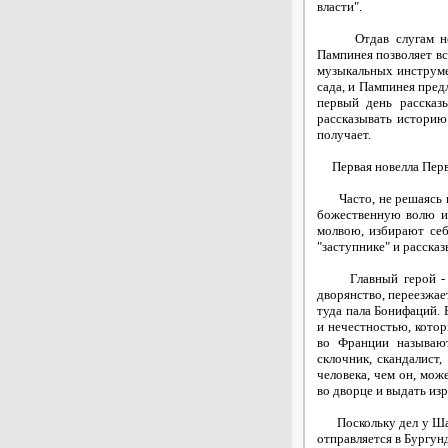
власти".
Отдав слугам необх
Пампинея позволяет вс
музыкальных инструмен
сада, и Пампинея предл
первый день рассказ
рассказывать историю
получает.
Первая новелла Перво
Часто, не решаясь на
божественную волю и
молвою, избирают себ
"заступнике" и рассказ
Главный герой - мес
дворянство, переезжае
туда пала Бонифаций. 
и нечестностью, котор
во Франции называют
склочник, скандалист,
человека, чем он, мож
во дворце и выдать из
Поскольку дел у Шапел
отправляется в Бургунд