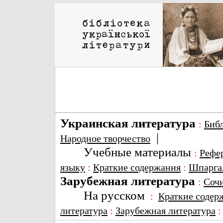
Украинская литература
:
Биб
|
Народное творчество
Учебные материалы
:
Рефе
языку
:
Краткие содержания
:
Шпарга
Зарубежная литература
:
Соч
На русском
:
Краткие содер
литература
:
Зарубежная литература