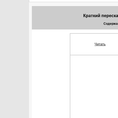
Краткий переска
Содержа
Читать