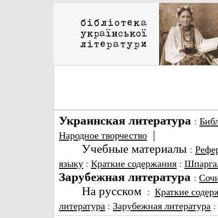
Украинская литература
:
Биб
|
Народное творчество
Учебные материалы
:
Рефе
языку
:
Краткие содержания
:
Шпарга
Зарубежная литература
:
Соч
На русском
:
Краткие содер
литература
:
Зарубежная литература