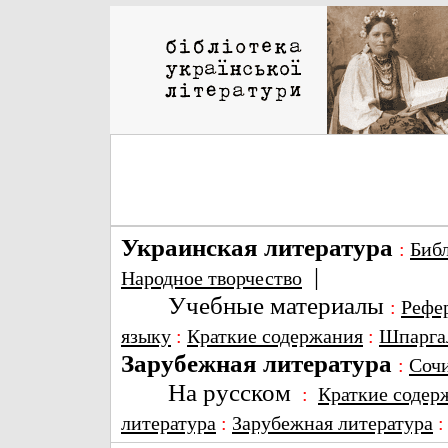
Украинская литература
:
Биб
|
Народное творчество
Учебные материалы
:
Рефе
языку
:
Краткие содержания
:
Шпарга
Зарубежная литература
:
Соч
На русском
:
Краткие содер
литература
:
Зарубежная литература