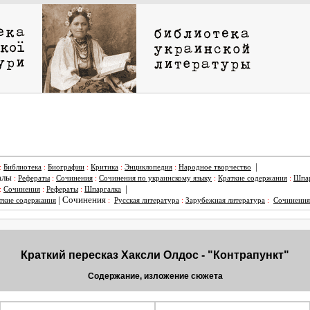
|
:
Библиотека
:
Биографии
:
Критика
:
Энциклопедия
:
Народное творчество
алы
:
Рефераты
:
Сочинения
:
Сочинения по украинскому языку
:
Краткие содержания
:
Шпар
|
:
Сочинения
:
Рефераты
:
Шпаргалка
|
Сочинения
ткие содержания
:
Русская литература
:
Зарубежная литература
:
Сочинения
Краткий пересказ Хаксли Олдос - "Контрапункт"
Содержание, изложение сюжета