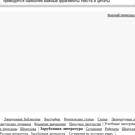
приводятся наиболее важные фрагменты текста и цитаты
Краткий пересказ
:
Электронная библиотека
:
Биографии
:
Критические статьи
:
Статьи
:
Литературная э
|
Учебные матери
оведческих терминов
:
Крылатые выражения
:
Народное творчество
|
Зарубежная литература
е пересказы
:
Шпаргалка
:
Сочинения
:
Рефераты
:
Шпаргал
|
Русская литература
:
Зарубежная литература
:
Сочинения по русскому языку