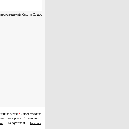
 произведений Хаксли Олдос
нциклопедия
:
Литературные
алы
:
Рефераты
:
Сочинения
:
|
На русском
ка
:
Краткие