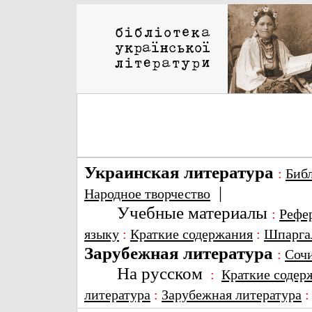
Украинская литература
:
Биб
|
Народное творчество
Учебные материалы
:
Рефе
языку
:
Краткие содержания
:
Шпарга
Зарубежная литература
:
Соч
На русском
:
Краткие содер
литература
:
Зарубежная литература