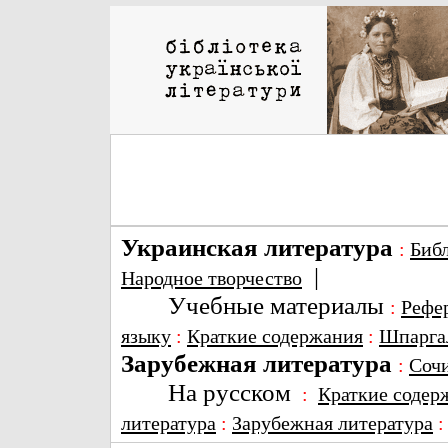
Украинская литература
:
Биб
|
Народное творчество
Учебные материалы
:
Рефе
языку
:
Краткие содержания
:
Шпарга
Зарубежная литература
:
Соч
На русском
:
Краткие содер
литература
:
Зарубежная литература