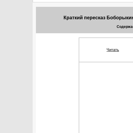
Краткий пересказ Боборыкин
Содержа
Читать