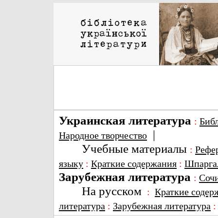
Украинская литература
:
Биб
|
Народное творчество
Учебные материалы
:
Рефе
языку
:
Краткие содержания
:
Шпарга
Зарубежная литература
:
Соч
На русском
:
Краткие содер
литература
:
Зарубежная литература