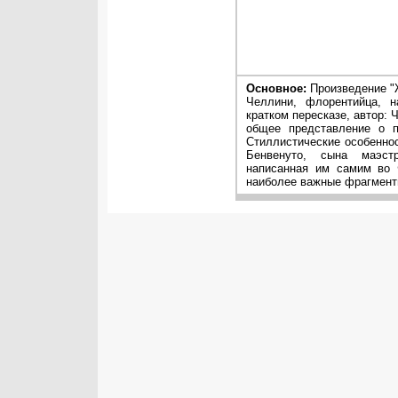
Основное:
Произведение "
Челлини, флорентийца, 
кратком пересказе, автор: 
общее представление о п
Стиллистические особеннос
Бенвенуто, сына маэст
написанная им самим во 
наиболее важные фрагменты