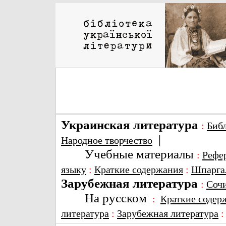
Украинская литература
:
Биб
|
Народное творчество
Учебные материалы
:
Рефе
языку
:
Краткие содержания
:
Шпарга
Зарубежная литература
:
Соч
На русском
:
Краткие содер
литература
:
Зарубежная литература