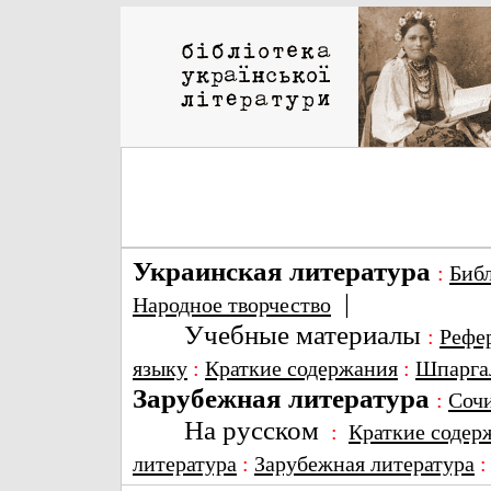
Украинская литература
:
Биб
|
Народное творчество
Учебные материалы
:
Рефе
языку
:
Краткие содержания
:
Шпарга
Зарубежная литература
:
Соч
На русском
:
Краткие содер
литература
:
Зарубежная литература