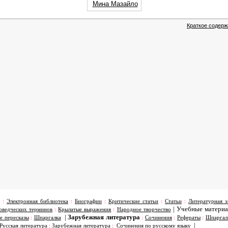
Мина Мазайло
Краткое содерж
:
Электронная библиотека
:
Биографии
:
Критические статьи
:
Статьи
:
Литературная э
|
Учебные матери
оведческих терминов
:
Крылатые выражения
:
Народное творчество
|
Зарубежная литература
е пересказы
:
Шпаргалка
:
Сочинения
:
Рефераты
:
Шпаргал
|
Русская литература
:
Зарубежная литература
:
Сочинения по русскому языку