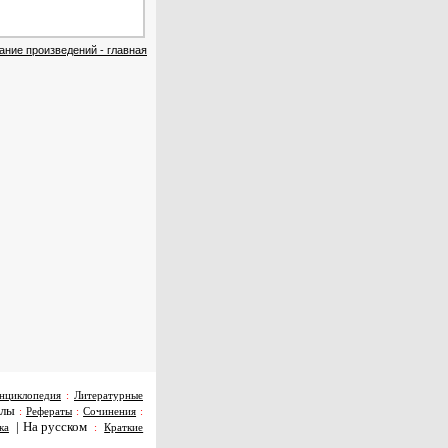
ание произведений - главная
нциклопедия
:
Литературные
алы
:
Рефераты
:
Сочинения
:
|
На русском
ка
:
Краткие