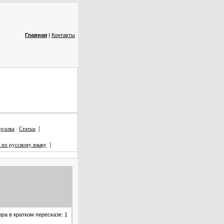
Главная
|
Контакты
|
галка
:
Статьи
|
 по русскому языку
ра в кратком пересказе: 1