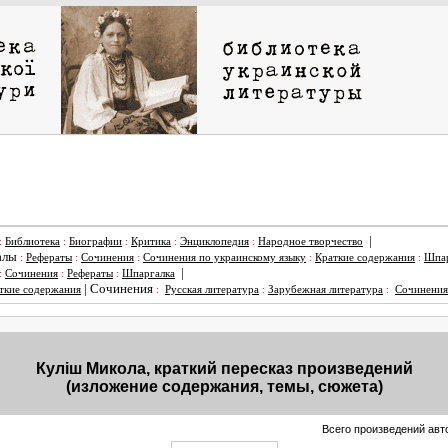
|
:
Библиотека
:
Биографии
:
Критика
:
Энциклопедия
:
Народное творчество
алы
:
Рефераты
:
Сочинения
:
Сочинения по украинскому языку
:
Краткие содержания
:
Шпар
|
:
Сочинения
:
Рефераты
:
Шпаргалка
|
Сочинения
ткие содержания
:
Русская литература
:
Зарубежная литература
:
Сочинения
Куліш Микола, краткий пересказ произведений
(изложение содержания, темы, сюжета)
Всего произведений авто