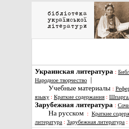
Украинская литература
:
Биб
|
Народное творчество
Учебные материалы
:
Рефе
языку
:
Краткие содержания
:
Шпарга
Зарубежная литература
:
Соч
На русском
:
Краткие содер
литература
:
Зарубежная литература